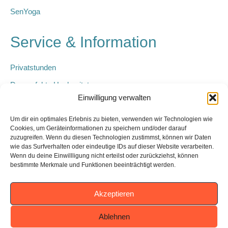
SenYoga
Service & Information
Privatstunden
Der perfekte Hochzeitstanz
Einwilligung verwalten
Kindergeburtstage
Geschenk-Gutschein
Um dir ein optimales Erlebnis zu bieten, verwenden wir Technologien wie
Cookies, um Geräteinformationen zu speichern und/oder darauf
Junggesellinnen-Abschied
zuzugreifen. Wenn du diesen Technologien zustimmst, können wir Daten
wie das Surfverhalten oder eindeutige IDs auf dieser Website verarbeiten.
Tanz-Single
Wenn du deine Einwillligung nicht erteilst oder zurückziehst, können
bestimmte Merkmale und Funktionen beeinträchtigt werden.
Show-Programm
Raumvermietung
Akzeptieren
Start Card
Ablehnen
AGB