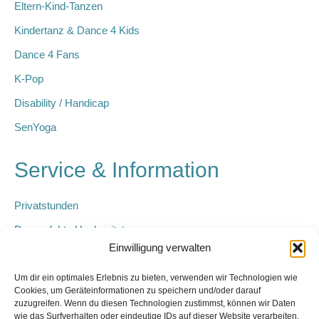
Eltern-Kind-Tanzen
Kindertanz & Dance 4 Kids
Dance 4 Fans
K-Pop
Disability / Handicap
SenYoga
Service & Information
Privatstunden
Der perfekte Hochzeitstanz
Einwilligung verwalten
Kindergeburtstage
Geschenk-Gutschein
Um dir ein optimales Erlebnis zu bieten, verwenden wir Technologien wie
Cookies, um Geräteinformationen zu speichern und/oder darauf
Junggesellinnen-Abschied
zuzugreifen. Wenn du diesen Technologien zustimmst, können wir Daten
wie das Surfverhalten oder eindeutige IDs auf dieser Website verarbeiten.