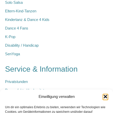
Solo Salsa
Eltern-Kind-Tanzen
Kindertanz & Dance 4 Kids
Dance 4 Fans
K-Pop
Disability / Handicap
SenYoga
Service & Information
Privatstunden
Der perfekte Hochzeitstanz
Einwilligung verwalten
Kindergeburtstage
Geschenk-Gutschein
Um dir ein optimales Erlebnis zu bieten, verwenden wir Technologien wie
Cookies, um Geräteinformationen zu speichern und/oder darauf