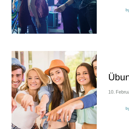
b
Übun
10. Februa
b