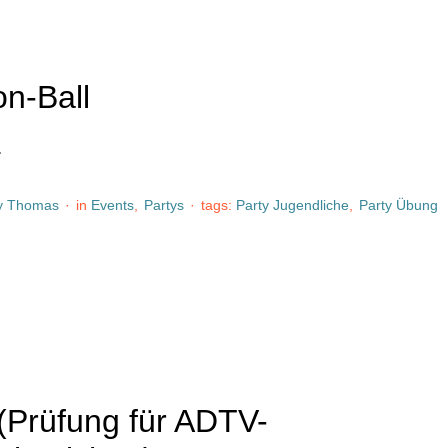
on-Ball
…
y 
Thomas
·
in 
Events
,
Partys
·
tags: 
Party Jugendliche
,
Party Übung
 (Prüfung für ADTV-