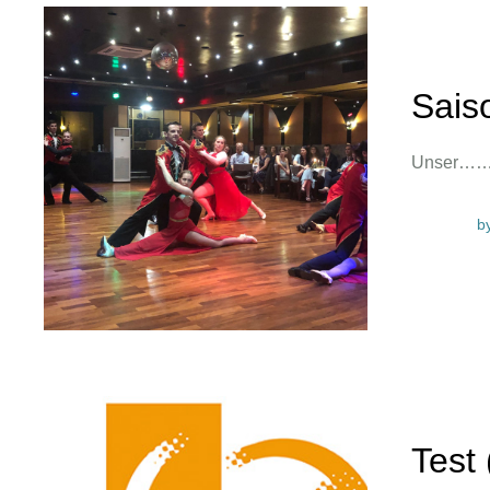
Sais
Unser…
b
Test