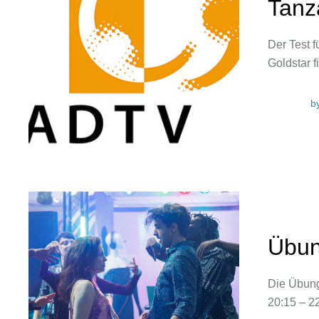
Tanz
Der Test f
Goldstar 
b
Übun
Die Übung
20:15 – 22: